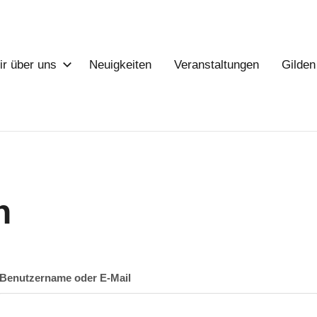
r über uns
Neuigkeiten
Veranstaltungen
Gilden
ll-
rt-
r
n
Benutzername oder E-Mail